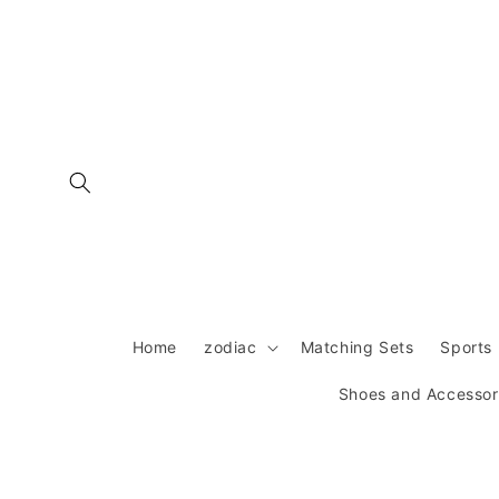
跳到内
容
Home
zodiac
Matching Sets
Sports 
Shoes and Accessor