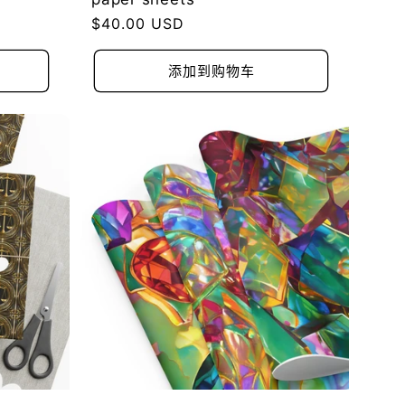
常
$40.00 USD
规
价
添加到购物车
格