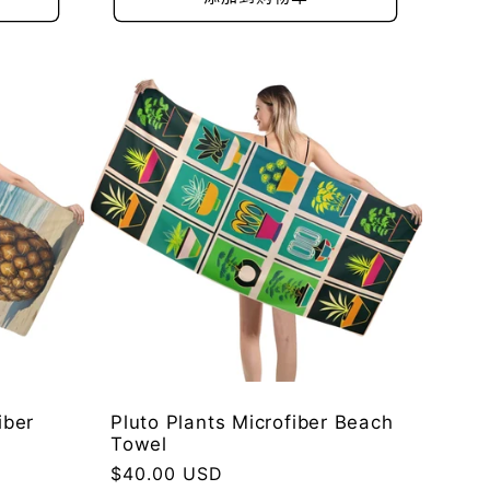
格
iber
Pluto Plants Microfiber Beach
Towel
常
$40.00 USD