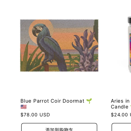
Blue Parrot Coir Doormat 🌱
Aries i
🇺🇸
Candle 
常
$78.00 USD
常
$24.00
规
规
价
价
添加到购物车