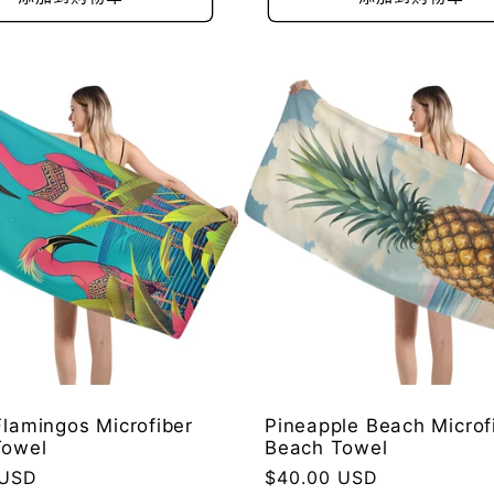
格
Flamingos Microfiber
Pineapple Beach Microf
Towel
Beach Towel
 USD
常
$40.00 USD