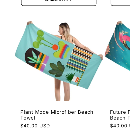
格
格
Plant Mode Microfiber Beach
Future 
Towel
Beach 
常
$40.00 USD
常
$40.00