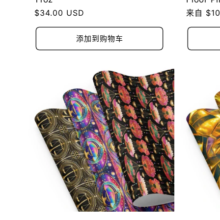
常
$34.00 USD
常
来自 $10
规
规
价
价
添加到购物车
格
格