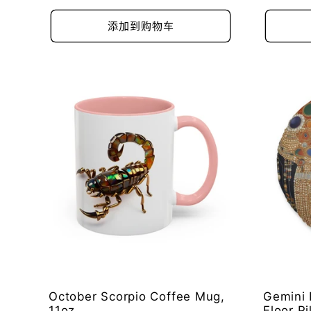
规
规
价
价
添加到购物车
格
格
October Scorpio Coffee Mug,
Gemini 
11oz
Floor Pi