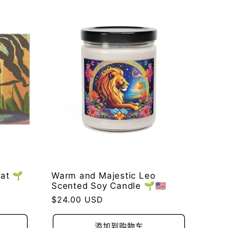
mat 🌱
Warm and Majestic Leo
Scented Soy Candle 🌱🇺🇸
常
$24.00 USD
规
价
添加到购物车